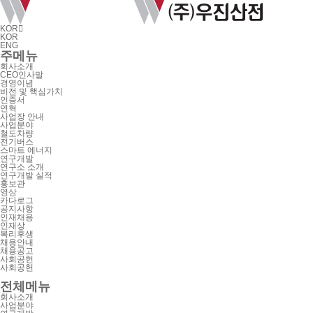
KOR

KOR
ENG
주메뉴
회사소개
CEO인사말
경영이념
비전 및 핵심가치
인증서
연혁
사업장 안내
사업분야
철도차량
전기버스
스마트 에너지
연구개발
연구소 소개
연구개발 실적
홍보관
영상
카다로그
공지사항
인재채용
인재상
복리후생
채용안내
채용공고
사회공헌
사회공헌
전체메뉴
회사소개
사업분야