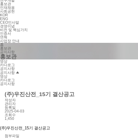
연구개발
홍보관
인재채용
사회공헌
KOR
ENG
CEO인사말
경영이념
비전 및 핵심가치
인증서
연혁
사업장 안내
홈
홍보관
공지사항
홍보관
영상
카다로그
공지사항
공지사항
영상
카다로그
공지사항
(주)우진산전_15기 결산공고
작성자
관리자
등록일
2025-04-03
조회수
1,450
(주)우진산전_15기 결산공고
첨부파일