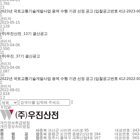
2024-04-05
1,765
13
2023년 국토교통기술개발사업 용역 수행 기관 선정 공고 (입찰공고번호 412-2023-00

관리자
2023-05-15
2,128
12
(주)우진산전_13기 결산공고

관리자
2023-04-06
2,550
11
(주)우진_37기 결산공고

관리자
2023-04-06
2,087
10
2022년 국토교통기술개발사업 용역 수행 기관 선정 공고 (입찰공고번호 412-2022-00

관리자
2022-08-01
2,618
1
2

TOP
개인정보취급방침
개인정보처리방침
본
사
충북 괴산군 사리면 사리로 95
대표번호 : 043-82
증
평
공
장
충북 증평군 도안면 증평2산단로 184
대표번호 : 043-82
오
창
공
장
충북 청주시 흥덕구 과학산업4로 167
대표번호 : 043-21