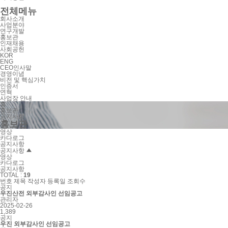
전체메뉴
회사소개
사업분야
연구개발
홍보관
인재채용
사회공헌
KOR
ENG
CEO인사말
경영이념
비전 및 핵심가치
인증서
연혁
사업장 안내
홈
홍보관
공지사항
홍보관
영상
카다로그
공지사항
공지사항
영상
카다로그
공지사항
TOTAL :
19
번호
제목
작성자
등록일
조회수
공지
우진산전 외부감사인 선임공고
관리자
2025-02-26
1,389
공지
우진 외부감사인 선임공고