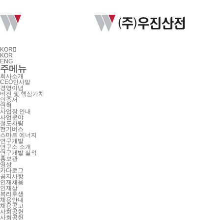
KOR

KOR
ENG
주메뉴
회사소개
CEO인사말
경영이념
비전 및 핵심가치
인증서
연혁
사업장 안내
사업분야
철도차량
전기버스
스마트 에너지
연구개발
연구소 소개
연구개발 실적
홍보관
영상
카다로그
공지사항
인재채용
인재상
복리후생
채용안내
채용공고
사회공헌
사회공헌